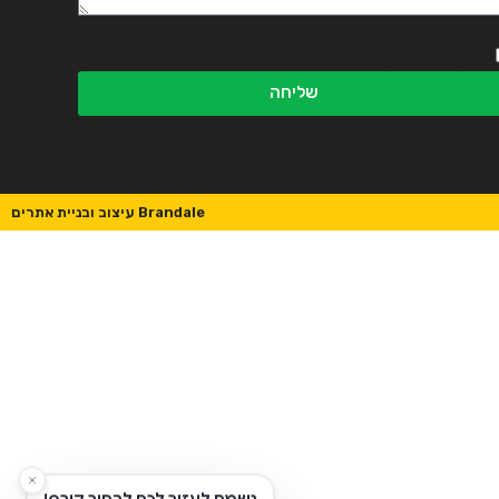
אני מאשר.ת את מדיניות הפרטיות ומסכים.ה שהמידע ישמש למענה
ולמטרות המפורטות בה
שליחה
Brandale עיצוב ובניית אתרים