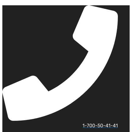
לג
תוכן
1-700-50-41-41