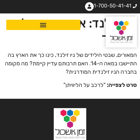
1-700-50-41-41
ניו זילנד: ארץ הענן הלבן
הארוך
המאורים, שבטי הילידים של ניו זילנד, כינו כך את הארץ בה
התיישבו במאה ה-14. האם תרבותם עדיין קיימת? מה מקומה
בחברה הניו זילנדית המודרנית?
סרט לצפייה:
"לרכב על הליוויתן"