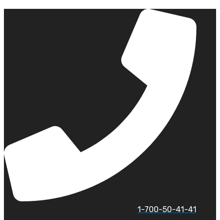
לג
תוכן
1-700-50-41-41