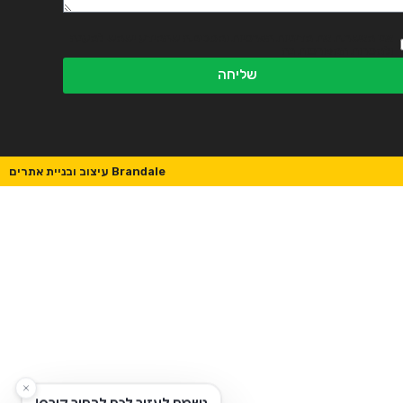
אני מאשר.ת את מדיניות הפרטיות ומסכים.ה שהמידע ישמש למענה
ולמטרות המפורטות בה
שליחה
Brandale עיצוב ובניית אתרים