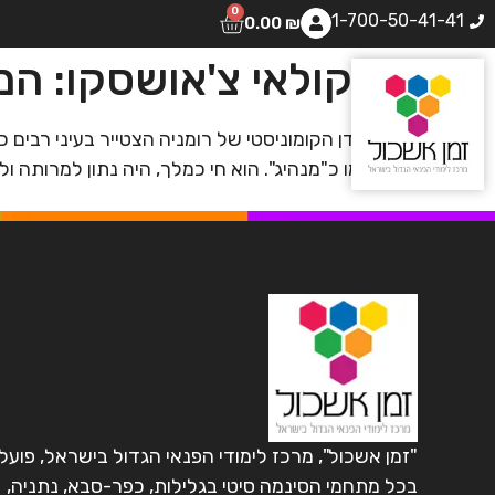
0
1-700-50-41-41
0.00
₪
ניקולאי צ'אושסקו: ה
הרודן הקומוניסטי של רומניה הצטייר בעיני רבים
עצמו כ"מנהיג". הוא חי כמלך, היה נתון למרותה ו
"זמן אשכול", מרכז לימודי הפנאי הגדול בישראל, פועל
בכל מתחמי הסינמה סיטי בגלילות, כפר-סבא, נתניה,