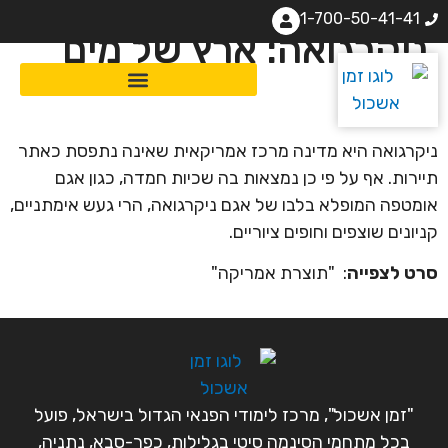
1-700-50-41-41
ניקרגואה: ארץ של מים
ואש
ניקרגואה היא מדינה מרכז אמריקאית שאינה נתפסת כאתר
תיירות. אף על פי כן נמצאות בה שכיות חמדה, כגון אגם
אומטפה המופלא בלבו של אגם ניקרגואה, הרי געש אימתניים,
קניונים שוצפים וחופים ציוריים.
סרט לצפייה
: "תוצרת אמריקה"
"זמן אשכול", מרכז לימודי הפנאי הגדול בישראל, פועל
בכל מתחמי הסינמה סיטי בגלילות, כפר-סבא, נתניה,