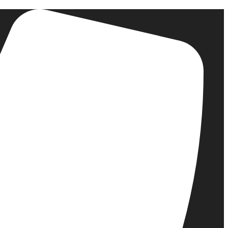
דלג
לתוכן