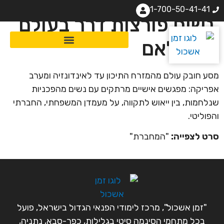
1-700-50-41-41
נשים פורצות דרך בעולם
האסלאם
מסע חובק עולם מהמזרח התיכון עד לאינדונזיה ומערב
אפריקה: מפגשים אישיים מרתקים עם נשים מהפכניות
שנלחמות, בין ייאוש לתקווה, על מעמדן המשפחתי, החברתי
והפוליטי.
סרט לצפייה:
"המחברת"
"זמן אשכול", מרכז לימודי הפנאי הגדול בישראל, פועל
בכל מתחמי הסינמה סיטי בגלילות, כפר-סבא, נתניה,