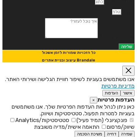
תובת דוא"ל
לפון
יך נוכל לעזור?
שליחה
כל הזכויות שמורות לזמן אשכול
Brandale עיצוב ובניית אתרים
נו משתמשים בעוגיות לשיפור חוויית הגלישה ושירותי האתר.
דיניות פרטיות
אישור
העדפות
עדפות פרטיות
×
אן ניתן לנהל את העדפות הפרטיות שלך. אנו משתמשים
עוגיות למטרות תפעול, סטטיסטיקות ושיווק.
פונקציונלי (תמיד פעיל)
סטטיסטיקות/Analytics
יווק/פרסום
התאמה אישית/מדיה משובצת
שמירה
דחייה
משיכת הסכמה