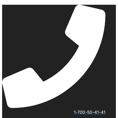
לג
תוכן
1-700-50-41-41