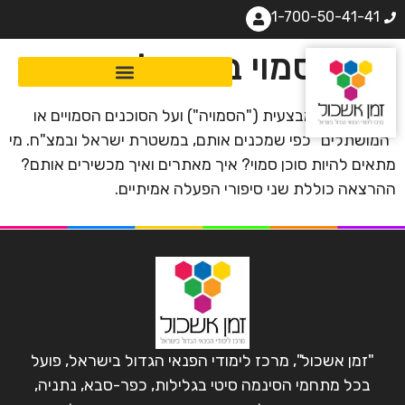
1-700-50-41-41
סוכן סמוי בדרך לפריס
על היחידה המבצעית ("הסמויה") ועל הסוכנים הסמויים או
"המושתלים" כפי שמכנים אותם, במשטרת ישראל ובמצ"ח. מי
מתאים להיות סוכן סמוי? איך מאתרים ואיך מכשירים אותם?
ההרצאה כוללת שני סיפורי הפעלה אמיתיים.
"זמן אשכול", מרכז לימודי הפנאי הגדול בישראל, פועל
בכל מתחמי הסינמה סיטי בגלילות, כפר-סבא, נתניה,