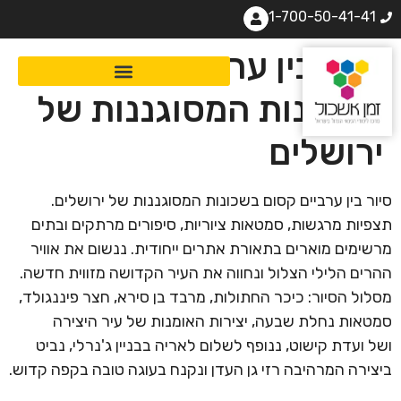
1-700-50-41-41
סיור בין ערביים קסום
בשכונות המסוגננות של
ירושלים
סיור בין ערביים קסום בשכונות המסוגננות של ירושלים.
תצפיות מרגשות, סמטאות ציוריות, סיפורים מרתקים ובתים
מרשימים מוארים בתאורת אתרים ייחודית. ננשום את אוויר
ההרים הלילי הצלול ונחווה את העיר הקדושה מזווית חדשה.
מסלול הסיור: כיכר החתולות, מרבד בן סירא, חצר פיננגולד,
סמטאות נחלת שבעה, יצירות האומנות של עיר היצירה
ושל ועדת קישוט, ננופף לשלום לאריה בבניין ג'נרלי, נביט
ביצירה המרהיבה רזי גן העדן ונקנח בעוגה טובה בקפה קדוש.