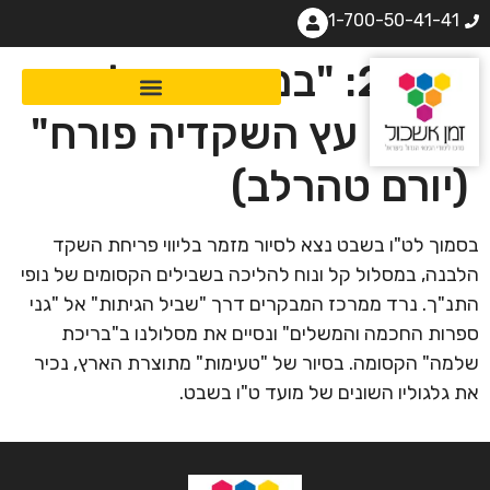
1-700-50-41-41
סיור 2: "במדרון מעל
הואדי עץ השקדיה פורח"
(יורם טהרלב)
בסמוך לט"ו בשבט נצא לסיור מזמר בליווי פריחת השקד
הלבנה, במסלול קל ונוח להליכה בשבילים הקסומים של נופי
התנ"ך. נרד ממרכז המבקרים דרך "שביל הגיתות" אל "גני
ספרות החכמה והמשלים" ונסיים את מסלולנו ב"בריכת
שלמה" הקסומה. בסיור של "טעימות" מתוצרת הארץ, נכיר
את גלגוליו השונים של מועד ט"ו בשבט.