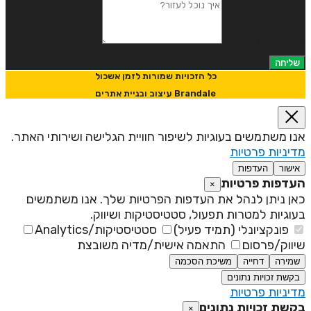
יך נוכל לעזור?
שליחה
כל הזכויות שמורות לזמן אשכול
Brandale עיצוב ובניית אתרים
נו משתמשים בעוגיות לשיפור חוויית הגלישה ושירותי האתר.
דיניות פרטיות
אישור
העדפות
עדפות פרטיות
×
אן ניתן לנהל את העדפות הפרטיות שלך. אנו משתמשים
עוגיות למטרות תפעול, סטטיסטיקות ושיווק.
פונקציונלי (תמיד פעיל)
סטטיסטיקות/Analytics
יווק/פרסום
התאמה אישית/מדיה משובצת
שמירה
דחייה
משיכת הסכמה
בקשת זכויות נתונים
דיניות פרטיות
קשת זכויות נתונים
×