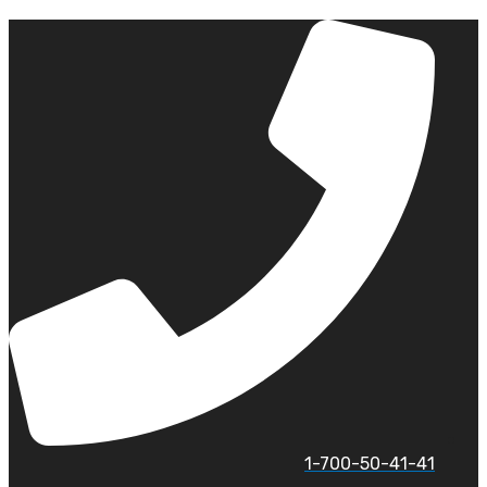
לג
תוכן
1-700-50-41-41