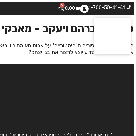
0
1-700-50-41-41
0.00
₪
סיפורי אברהם ויעקב – מאבקי 
היבט שונה על הסיפורים ה"היסטוריים" על אבות האומה בישר
את ישמעאל בנו? מדוע יוצא לרצוח את בנו יצחק?
"זמן אשכול", מרכז לימודי הפנאי הגדול בישראל, פוע