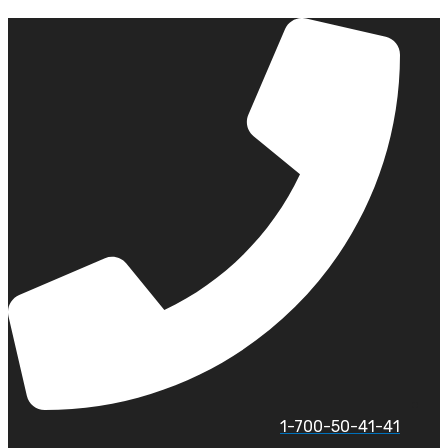
לג
תוכן
1-700-50-41-41