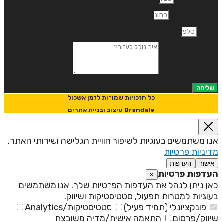
תובת דוא"ל
לפון
יך נוכל לעזור?
שליחה
כל הזכויות שמורות לזמן אשכול
Brandale עיצוב ובניית אתרים
נו משתמשים בעוגיות לשיפור חוויית הגלישה ושירותי האתר.
דיניות פרטיות
אישור
העדפות
עדפות פרטיות
×
אן ניתן לנהל את העדפות הפרטיות שלך. אנו משתמשים
עוגיות למטרות תפעול, סטטיסטיקות ושיווק.
פונקציונלי (תמיד פעיל)
סטטיסטיקות/Analytics
יווק/פרסום
התאמה אישית/מדיה משובצת