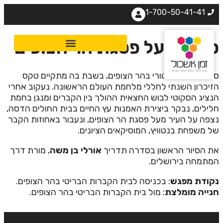
1-700-50-41-41
תווי מעל פסגת הר הצופים
יור כמעט היסטורי בהר הצופים, בשבת בה מתקיים טקס
זיכרון השנתי לחללי מלחמת העולם הראשונה. נעקוב אחרי
נציג הסקוטי לבוש החצאית ההולך בין הקברים ומנגן בחמת
לילים, נבקר ביצירת האמנות עץ החיים בבית החולים הדסה,
צפה על העיר מעל פסגת הר הצופים, ונעבור באחוזות הקבר
ל משפחת בנטוויץ, המוסיקאים הציונים.
ת הסיור הראשון בסדרה תדריך
אורלי בן משה
, מורת דרך
מתמחה בירושלים.
קודת מפגש
: בכניסה לבית הקברות הבריטי בהר הצופים.
נייה מומלצת
: מול בית הקברות הבריטי בהר הצופים.