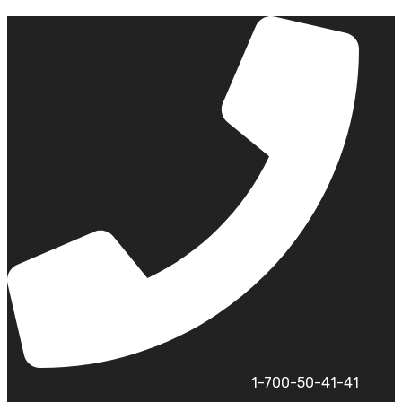
לג
תוכן
1-700-50-41-41