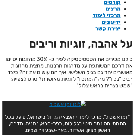
קורסים
מרצים
מרכזי לימוד
ידיעונים
יצירת קשר
ל אהבה, זוגיות וריבים
כולנו מכירים את הסטטיסטיקה לפיה כ- 30% מהזוגות יסיימו
ת דרכם המשותפת על מדרגות הרבנות. מחצית מהזוגות
אושרים יחד גם בגיל השלישי. איך הם עושים את זה? כיצד
בים "נכון"? מה "המתכון" לזוגיות מאושרת? סרט לצפייה:
שמש נצחית בראש צלול"
"זמן אשכול", מרכז לימודי הפנאי הגדול בישראל, פועל בכל
מתחמי הסינמה סיטי בגלילות, כפר-סבא, נתניה, חדרה,
ראשון לציון, אשדוד, באר-שבע וירושלים.