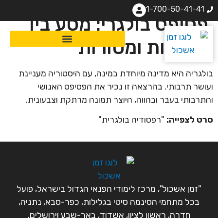
1-700-50-41-41
פסיפס בולגרי: מסע בין
תרבויות ומסורות
בולגריה היא מדינה מיוחדת במינה, עם היסטוריה מעניינת
ועושר תרבותי. בהרצאה זו נכיר את הפסיפס האנושי
והתרבותי בעבר ובהווה, היוצר תמונה מרתקת וצבעונית.
סרט לצפייה:
"רפסודיה בולגרית"
"זמן אשכול", מרכז לימודי הפנאי הגדול בישראל, פועל
בכל מתחמי הסינמה סיטי בגלילות, כפר-סבא, נתניה,
חדרה, ראשון לציון, אשדוד, באר-שבע וירושלים.