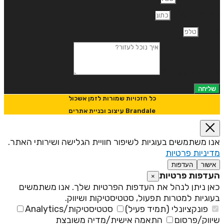
תובת דוא"ל
לפון
יך נוכל לעזור?
שליחה
כל הזכויות שמורות לזמן אשכול
Brandale עיצוב ובניית אתרים
נו משתמשים בעוגיות לשיפור חוויית הגלישה ושירותי האתר.
דיניות פרטיות
אישור
העדפות
עדפות פרטיות
×
אן ניתן לנהל את העדפות הפרטיות שלך. אנו משתמשים
עוגיות למטרות תפעול, סטטיסטיקות ושיווק.
פונקציונלי (תמיד פעיל)
סטטיסטיקות/Analytics
יווק/פרסום
התאמה אישית/מדיה משובצת