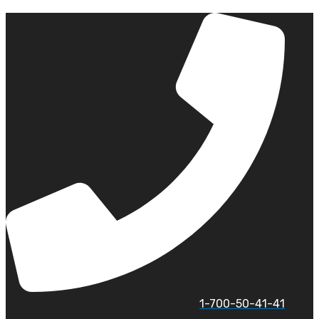
לג
תוכן
1-700-50-41-41