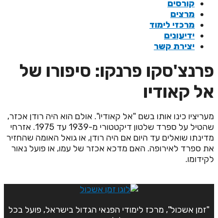
קורסים
מרצים
מרכזי לימוד
ידיעונים
יצירת קשר
רנצ'סקו פרנקו: סיפורו של
ל קאודיו
עריציו כינו אותו בשם "אל קאודיו". אולם הוא היה רודן אכזר,
שהטיל על ספרד שלטון דיקטטורי מ-1939 עד 1975. אזרחי
דינתו שואלים עד היום אם היה רודן, או גואל האומה שהחזיר
ת ספרד לאירופה. האם מדכא אכזר של עמו, או פועל נאור
קידומו.
"זמן אשכול", מרכז לימודי הפנאי הגדול בישראל, פועל בכל