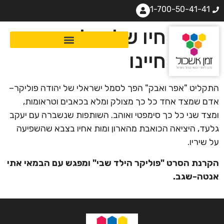
1-700-50-41-41
שירת חיו של פוליקר היא
שירת חיינו
התקליט "אפר ואבק" הפך לסמל ישראלי של יהודה פוליקר–
אדם שמצד אחד כל כך מצולק ומלא בכאבים וטראומות,
ומצד שני כל כך סימפטי ואוהב. השותפות שנשברה עם יעקב
גלעד, היציאה הכואבת מהארון ומות אחיו בצבא שהשפיעה
על שיריו.
ה
קרנת הסרט "פוליקר הילד שבי" ומפגש עם הבמאי אתי
אנטה-שגב.