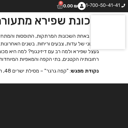
0
1-700-50-41-41
0.00
₪
שכונת שפירא מתעורר
סיור באחת השכונות המרתקות, התוססות והמתחדש
ססגוני של עדות, צבעים וריחות. בשנים האחרונו
געצל שפירא ולמה רב עם דיזינגוף? למה היא מכו
רחובותיה הקטנים, בתי הקפה והמאפיות המיוחדות, 
נקודת מפגש
: "קפה גרגר" – מסילת ישרים 48, תל אביב.