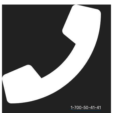
לג
תוכן
1-700-50-41-41