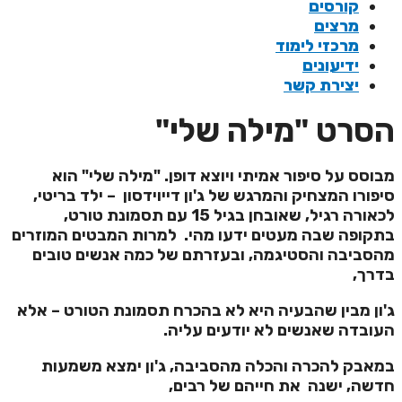
קורסים
מרצים
מרכזי לימוד
ידיעונים
יצירת קשר
סרט "מילה שלי"
בוסס על סיפור אמיתי ויוצא דופן. "מילה שלי" הוא
יפורו המצחיק והמרגש של ג'ון דייוידסון
– ילד בריטי,
לכאורה רגיל, שאובחן בגיל 15 עם תסמונת טורט,
תקופה שבה מעטים ידעו מהי. למרות המבטים המוזרים
הסביבה והסטיגמה, ובעזרתם של כמה אנשים טובים
דרך,
'ון מבין שהבעיה היא לא בהכרח תסמונת הטורט – אלא
עובדה שאנשים לא יודעים עליה.
מאבק להכרה והכלה מהסביבה, ג'ון ימצא משמעות
דשה, ישנה את חייהם של רבים,