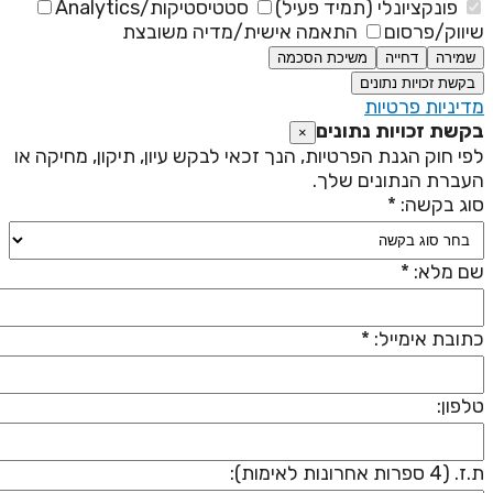
פונקציונלי (תמיד פעיל)
סטטיסטיקות/Analytics
יווק/פרסום
התאמה אישית/מדיה משובצת
שמירה
דחייה
משיכת הסכמה
בקשת זכויות נתונים
דיניות פרטיות
קשת זכויות נתונים
×
פי חוק הגנת הפרטיות, הנך זכאי לבקש עיון, תיקון, מחיקה או
עברת הנתונים שלך.
וג בקשה: *
ם מלא: *
תובת אימייל: *
לפון:
 (4 ספרות אחרונות לאימות):