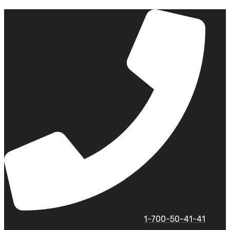
לג
תוכן
1-700-50-41-41