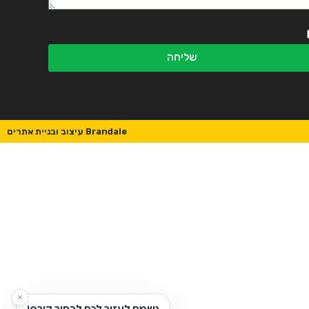
אני מאשר.ת את מדיניות הפרטיות ומסכים.ה שהמידע ישמש למענה
ולמטרות המפורטות בה
שליחה
Brandale עיצוב ובניית אתרים