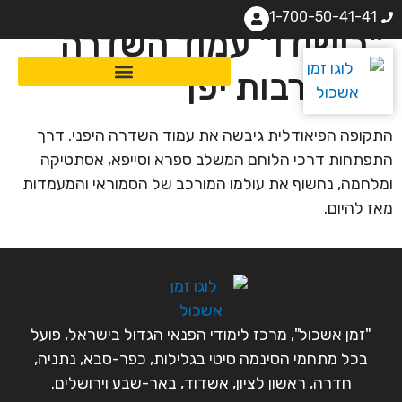
1-700-50-41-41
"בושידו" עמוד השדרה
של תרבות יפן
התקופה הפיאודלית גיבשה את עמוד השדרה היפני. דרך
התפתחות דרכי הלוחם המשלב ספרא וסייפא, אסתטיקה
ומלחמה, נחשוף את עולמו המורכב של הסמוראי והמעמדות
מאז להיום.
"זמן אשכול", מרכז לימודי הפנאי הגדול בישראל, פועל
בכל מתחמי הסינמה סיטי בגלילות, כפר-סבא, נתניה,
חדרה, ראשון לציון, אשדוד, באר-שבע וירושלים.