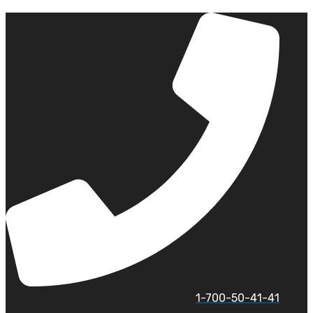
לג
תוכן
1-700-50-41-41