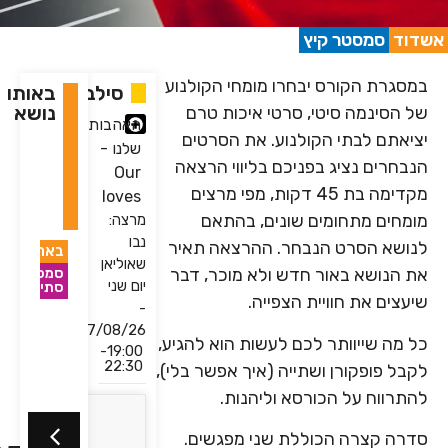
וד
סמסטר קיץ
מסגרת הקורס יבחרו מומחי הקולנוע
סילבוס
באותו
נושא
ל הסינמה סיטי, סרטי איכות טרם
האהבות
ציאתם לבתי הקולנוע. את הסרטים
שלנו -
נבחרים נציג בפניכם בליווי הרצאה
Our
מקדימה בת 45 דקות, מפי מרצים
loves
ומחים מתחומים שונים, בהתאם
מרצה:
נבו
נושא הסרט הנבחר. ההרצאה תאיר
כפר-סבא
באר-שבע
באר-שבע
באר-ש
שאוליאן
ת הנושא באור חדש ולא מוכר, דבר
סמסטר
סמסטר
סמסטר
סמסטר
יום שני
סתיו
סתיו
המזרח
סתיו
סתיו
יעצים את חוויית הצפייה.
התיכון
-
החדש:
מועדון
17/08/26
ל מה שייוותר לכם לעשות הוא להגיע,
מועדון
מאבקי
טרום
מוע
19:00-
טרום
כוח
בכורה
טר
22:30
קבל פופקורן ושתייה (איך אפשר בלי),
בכורה
צירים
בקולנוע
בכ
התרווח על הכורסא וליהנות.
בקולנוע
ושחקנים
חצי
בקו
שנתי
אזוריים
שנתי
שנ
דרה קצרה הכוללת שני מפגשים.