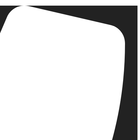
דלג
לתוכן