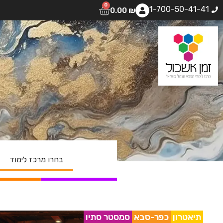
0
1-700-50-41-41
0.00
₪
תיאטרון
כפר-סבא
סמסטר סתיו